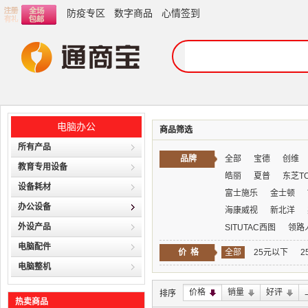
防疫专区
数字商品
心情签到
电脑办公
商品筛选
所有产品
品牌
全部
宝德
创维
教育专用设备
皓丽
夏普
东芝TO
设备耗材
富士施乐
金士顿
办公设备
海康威视
新北洋
外设产品
SITUTAC西图
领路
电脑配件
价 格
全部
25元以下
2
电脑整机
价格
销量
好评
排序
热卖商品