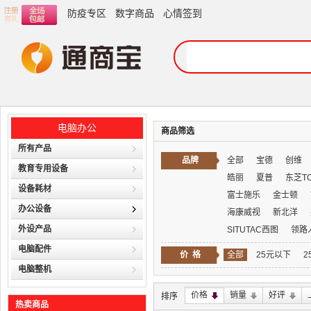
防疫专区
数字商品
心情签到
电脑办公
商品筛选
所有产品
品牌
全部
宝德
创维
教育专用设备
皓丽
夏普
东芝TO
设备耗材
富士施乐
金士顿
办公设备
海康威视
新北洋
外设产品
SITUTAC西图
领路
电脑配件
价 格
全部
25元以下
2
电脑整机
价格
销量
好评
排序
热卖商品