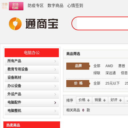
防疫专区
数字商品
心情签到
电脑办公
商品筛选
所有产品
品牌
全部
AMD
惠普
教育专用设备
绿联
深远通
倍思
设备耗材
价 格
全部
25元以下
2
办公设备
外设产品
价格
销量
好评
排序
电脑配件
相关商品
0
款
电脑整机
热卖商品